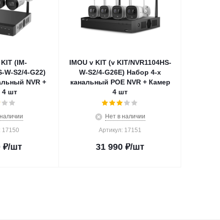
KIT (IM-
IMOU v KIT (v KIT/NVR1104HS-
-W-S2/4-G22)
W-S2/4-G26E) Набор 4-х
альный NVR +
канальный POE NVR + Камер
 4 шт
4 шт
 наличии
Нет в наличии
: 17150
Артикул: 17151
0
₽
/шт
31 990
₽
/шт