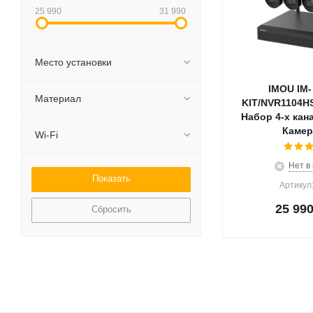
25 990
31 990
Место установки
IMOU IM- 
Материал
KIT/NVR1104HS
Набор 4-х кан
Камер
Wi-Fi
Нет в
Артикул
25 99
Сбросить