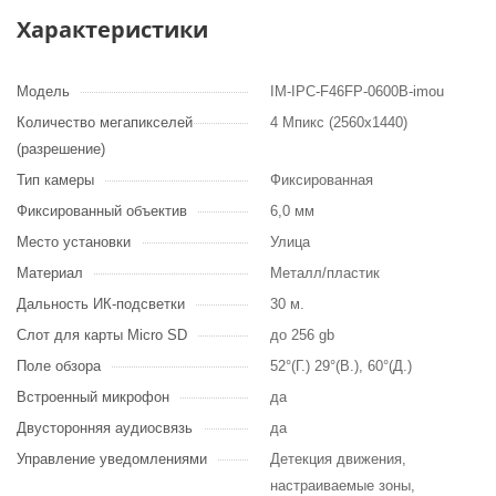
Характеристики
Модель
IM-IPC-F46FP-0600B-imou
Количество мегапикселей
4 Мпикс (2560х1440)
(разрешение)
Тип камеры
Фиксированная
Фиксированный объектив
6,0 мм
Место установки
Улица
Материал
Металл/пластик
Дальность ИК-подсветки
30 м.
Слот для карты Micro SD
до 256 gb
Поле обзора
52°(Г.) 29°(В.), 60°(Д.)
Встроенный микрофон
да
Двусторонняя аудиосвязь
да
Управление уведомлениями
Детекция движения,
настраиваемые зоны,