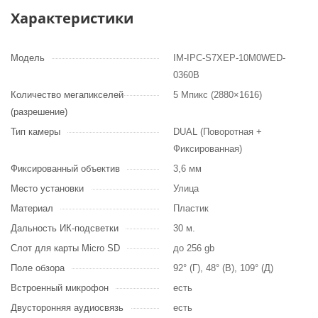
Характеристики
Модель
IM-IPC-S7XEP-10M0WED-
0360B
Количество мегапикселей
5 Мпикс (2880×1616)
(разрешение)
Тип камеры
DUAL (Поворотная +
Фиксированная)
Фиксированный объектив
3,6 мм
Место установки
Улица
Материал
Пластик
Дальность ИК-подсветки
30 м.
Слот для карты Micro SD
до 256 gb
Поле обзора
92° (Г), 48° (В), 109° (Д)
Встроенный микрофон
есть
Двусторонняя аудиосвязь
есть