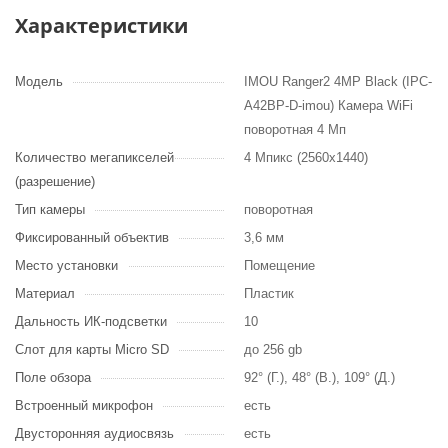
Характеристики
Модель
IMOU Ranger2 4MP Black (IPC-
A42BP-D-imou) Камера WiFi
поворотная 4 Мп
Количество мегапикселей
4 Мпикс (2560х1440)
(разрешение)
Тип камеры
поворотная
Фиксированный объектив
3,6 мм
Место установки
Помещение
Материал
Пластик
Дальность ИК-подсветки
10
Слот для карты Micro SD
до 256 gb
Поле обзора
92° (Г.), 48° (В.), 109° (Д.)
Встроенный микрофон
есть
Двусторонняя аудиосвязь
есть