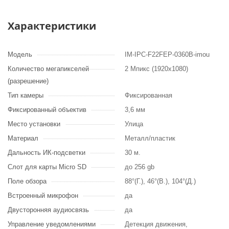
Характеристики
Модель
IM-IPC-F22FEP-0360B-imou
Количество мегапикселей
2 Мпикс (1920x1080)
(разрешение)
Тип камеры
Фиксированная
Фиксированный объектив
3,6 мм
Место установки
Улица
Материал
Металл/пластик
Дальность ИК-подсветки
30 м.
Слот для карты Micro SD
до 256 gb
Поле обзора
88°(Г.), 46°(В.), 104°(Д.)
Встроенный микрофон
да
Двусторонняя аудиосвязь
да
Управление уведомлениями
Детекция движения,