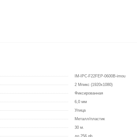
IM-IPC-F22FEP-0600B-imou
2 Мпикс (1920x1080)
Фиксированная
6,0 мм
Улица
Металл/пластик
30 м.
до 256 gb