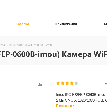
Каталог
Приложения
М
-0600B-imou) Камера WiFi уличная 2Мп
2FEP-0600B-imou) Камера Wi
А
Imou IPC-F22FEP-0360B-imou -
2 Мп CMOS, 1920*1080 FULL 
Подробнее