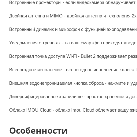
Встроенные прожекторы - если видеокамера обнаруживает вт
Двойная антенна и MIMO - двойная антенна и технология 
Встроенный динамик и микрофон с функцией эхоподавления
Уведомления о тревогах - на ваш смартфон приходят уведом
Встроенная точка доступа Wi-Fi - Bullet 2 поддерживает р
Всепогодное исполнение - всепогодное исполнение класса 
Внешняя водонепроницаемая кнопка сброса - нажмите и уде
Диверсифицированное хранилище - простое хранение и дост
Облако IMOU Cloud - облако Imou Cloud облегчает вашу ж
Особенности