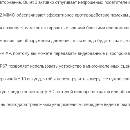
оржение, Bullet 2 активно отпугивает непрошеных посетителей д
2x2 MIMO обеспечивают эффективное противодействие помехам 
 позволяет вам контактировать с вашими близкими или домашн
ления при обнаружении движения, и вы всегда будете знать, чт
ежим AP, поэтому вы можете передавать видеоданные и воспроиз
IP67 позволяет использовать устройство в многочисленных сцен
рживайте 10 секунд, чтобы перезагрузить камеру. Не нужно сни
уп к видео через карту SD, сетевой видеорегистратор или обла
изнь благодаря тревожным уведомлениям, передаче видео в реа