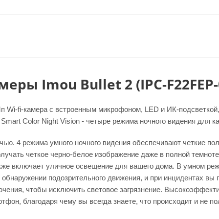
ры Imou Bullet 2 (IPC-F22FEP-
п Wi-fi-камера с встроенным микрофоном, LED и ИК-подсветкой
rt Color Night Vision - четыре режима ночного видения для ка
очью. 4 режима умного ночного видения обеспечивают четкие п
лучать четкое черно-белое изображение даже в полной темнот
кже включает уличное освещение для вашего дома. В умном ре
 обнаружении подозрительного движения, и при инцидентах вы
ючения, чтобы исключить световое загрязнение. Высокоэффекти
фон, благодаря чему вы всегда знаете, что происходит и не по