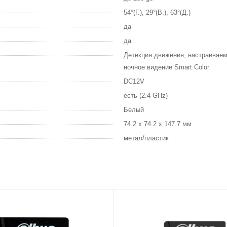
54°(Г.), 29°(В.), 63°(Д.)
да
да
Детекция движения, настраиваем
ночное видение Smart Color
DC12V
есть (2.4 GHz)
Белый
74.2 x 74.2 x 147.7 мм
метал/пластик