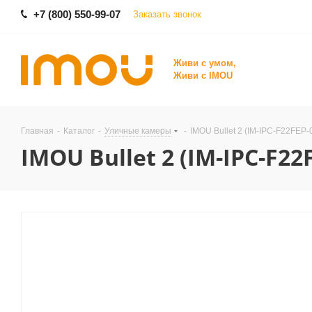
+7 (800) 550-99-07
Заказать звонок
Живи с умом,
Живи с IMOU
Главная
-
Каталог
-
Уличные камеры
-
IMOU Bullet 2 (IM-IPC-F22FEP
IMOU Bullet 2 (IM-IPC-F2